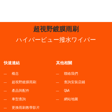
超視野鍍膜雨刷
ハイパービュー撥水ワイパー
快速連結
其他相關
概念
聯絡我們
超視野鍍膜雨刷
查詢安裝店鋪
產品與配件
Q&A
車型查詢
網站地圖
更換雨刷教學影片