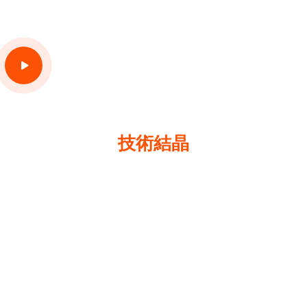
G'ZOX 是 Soft99 最引以為豪的
技術結晶
在鍍膜塗層和其他汽車美容用品領域處於領先地
位，1997年開發出第一款「GLACO WIPER」雨敵雨刷，
「出現革命性的雨刷」立即成為日本當時的熱門話
題， 自此以來 Soft99 一直是玻璃撥水雨刷的領導者。
如今將多年累積的技術運用在旗艦品牌 G'ZOX，開發
出「超視野撥水鍍膜雨刷」，期盼作為下雨時提供
車主安全、安心的御守。