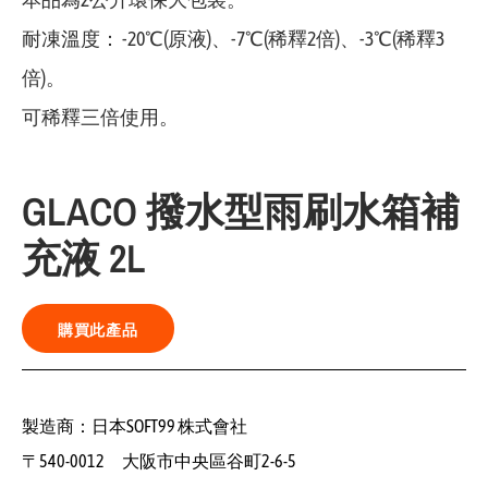
耐凍溫度： -20℃(原液)、-7℃(稀釋2倍)、-3℃(稀釋3
倍)。
可稀釋三倍使用。
GLACO 撥水型雨刷水箱補
充液 2L
購買此產品
製造商：日本SOFT99 株式會社
〒540-0012 大阪市中央區谷町2-6-5