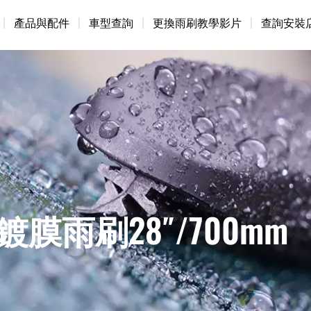
產品與配件
車型查詢
更換雨刷教學影片
查詢安裝
膜雨刷28″/700mm