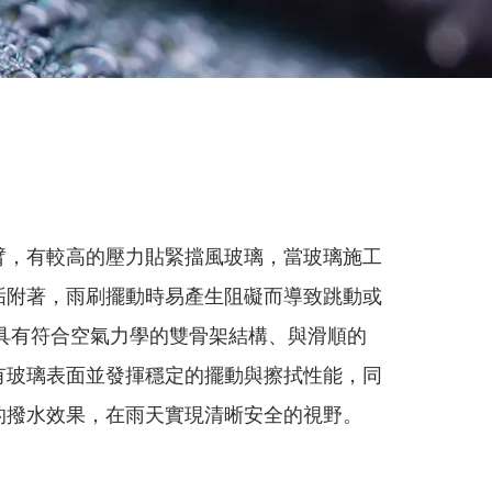
臂，有較高的壓力貼緊擋風玻璃，當玻璃施工
垢附著，雨刷擺動時易產生阻礙而導致跳動或
 具有符合空氣力學的雙骨架結構、與滑順的
有玻璃表面並發揮穩定的擺動與擦拭性能，同
的撥水效果，在雨天實現清晰安全的視野。