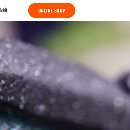
店鋪
ONLINE SHOP