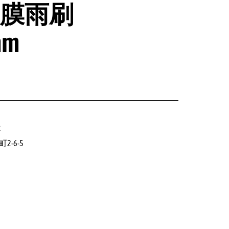
膜雨刷
mm
社
2-6-5