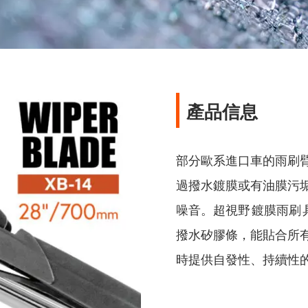
產品信息
部分歐系進口車的雨刷
過撥水鍍膜或有油膜污
噪音。超視野 鍍膜雨刷
撥水矽膠條，能貼合所
時提供自發性、持續性