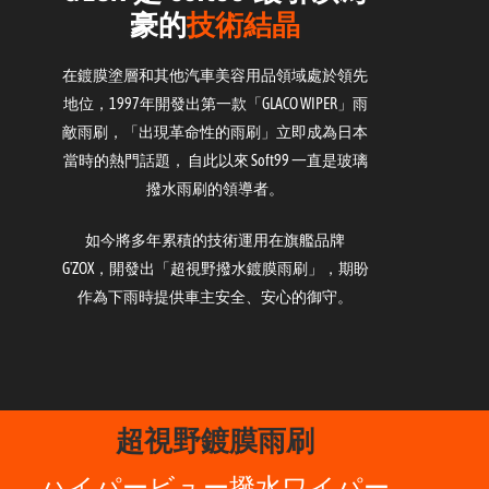
豪的
技術結晶
在鍍膜塗層和其他汽車美容用品領域處於領先
地位，1997年開發出第一款「GLACO WIPER」雨
敵雨刷，「出現革命性的雨刷」立即成為日本
當時的熱門話題， 自此以來 Soft99 一直是玻璃
撥水雨刷的領導者。
如今將多年累積的技術運用在旗艦品牌
G'ZOX，開發出「超視野撥水鍍膜雨刷」，期盼
作為下雨時提供車主安全、安心的御守。
超視野鍍膜雨刷
ハイパービュー撥水ワイパー