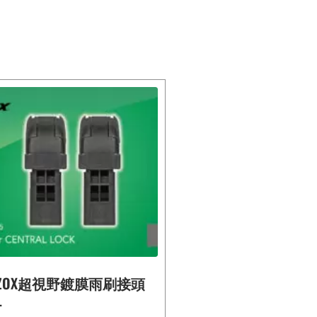
ZOX超視野鍍膜雨刷接頭
L