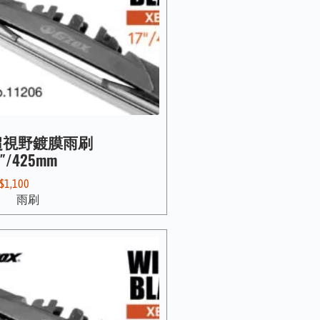
超視野鍍膜雨刷
7″/425mm
$
1,100
雨刷