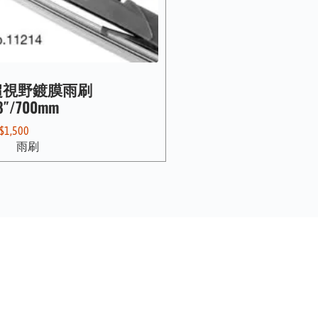
超視野鍍膜雨刷
8″/700mm
$
1,500
雨刷