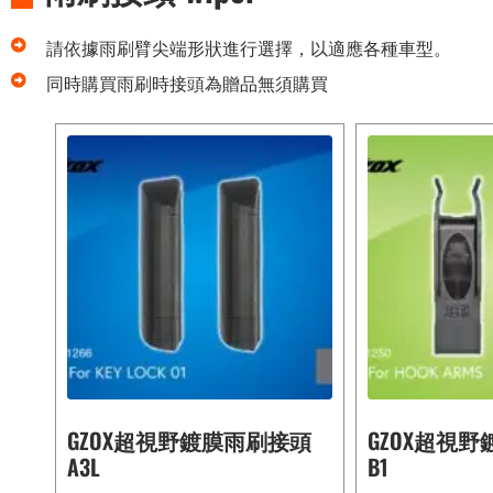
請依據雨刷臂尖端形狀進行選擇，以適應各種車型。
同時購買雨刷時接頭為贈品無須購買
GZOX超視野鍍膜雨刷接頭
GZOX超視
A3L
B1