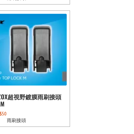
ZOX超視野鍍膜雨刷接頭
LM
$
50
雨刷接頭