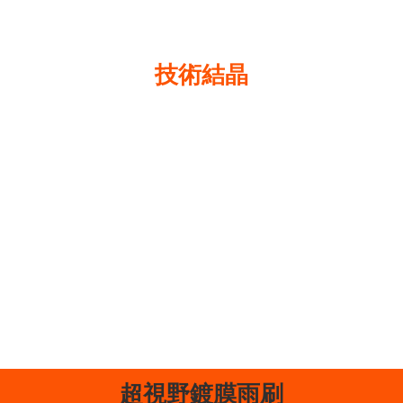
G'ZOX 是 Soft99 最引以為豪的
技術結晶
在鍍膜塗層和其他汽車美容用品領域處於領先地
位，1997年開發出第一款「GLACO WIPER」雨敵雨刷，
「出現革命性的雨刷」立即成為日本當時的熱門話
題， 自此以來 Soft99 一直是玻璃撥水雨刷的領導者。
如今將多年累積的技術運用在旗艦品牌 G'ZOX，開發
出「超視野撥水鍍膜雨刷」，期盼作為下雨時提供
車主安全、安心的御守。
超視野鍍膜雨刷