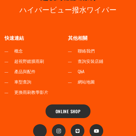
ハイパービュー撥水ワイパー
快速連結
其他相關
概念
聯絡我們
超視野鍍膜雨刷
查詢安裝店鋪
產品與配件
Q&A
車型查詢
網站地圖
更換雨刷教學影片
ONLINE SHOP