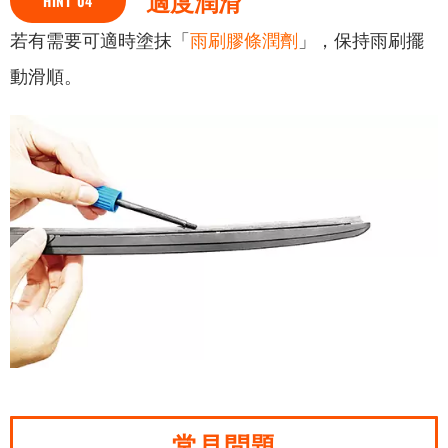
適度潤滑
HINT 04
若有需要可適時塗抹「
雨刷膠條潤劑
」，保持雨刷擺
動滑順。
常見問題