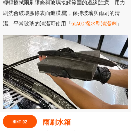
輕輕擦拭雨刷膠條與玻璃接觸範圍的邊緣(注意：用力
刷洗會破壞膠條表面鍍膜層)，保持玻璃與雨刷的清
潔。平常玻璃的清潔可使用「
GLACO 撥水型清潔劑
」
雨刷水箱
HINT 02