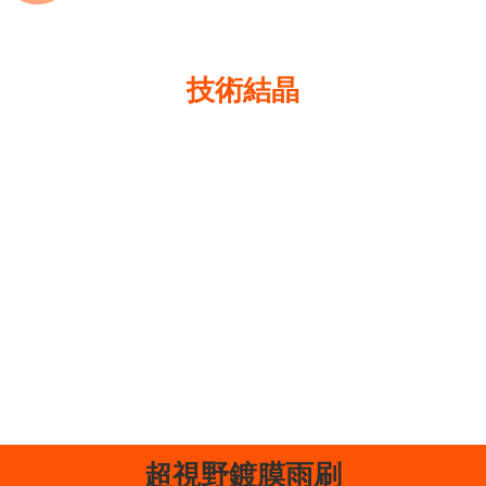
G'ZOX 是 Soft99 最引以為豪的
技術結晶
在鍍膜塗層和其他汽車美容用品領域處於領先地
位，1997年開發出第一款「GLACO WIPER」雨敵雨刷，
「出現革命性的雨刷」立即成為日本當時的熱門話
題， 自此以來 Soft99 一直是玻璃撥水雨刷的領導者。
如今將多年累積的技術運用在旗艦品牌 G'ZOX，開發
出「超視野撥水鍍膜雨刷」，期盼作為下雨時提供
車主安全、安心的御守。
超視野鍍膜雨刷