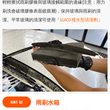
輕輕擦拭雨刷膠條與玻璃接觸範圍的邊緣(注意：用力
刷洗會破壞膠條表面鍍膜層)，保持玻璃與雨刷的清
潔。平常玻璃的清潔可使用「
GLACO 撥水型清潔劑
」
雨刷水箱
HINT 02