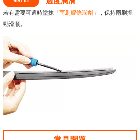
適度潤滑
HINT 04
若有需要可適時塗抹「
雨刷膠條潤劑
」，保持雨刷擺
動滑順。
常見問題